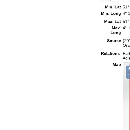
Min. Lat
51°
Min. Long
4° 
Max. Lat
51°
Max.
4° 
Long
Source
(20
Oran
Relations
Part
Adj
Map