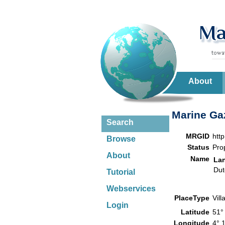
About
Marine Gaz
Search
MRGID
htt
Browse
Status
Pro
About
Name
La
Dut
Tutorial
Webservices
PlaceType
Vil
Login
Latitude
51°
Longitude
4° 