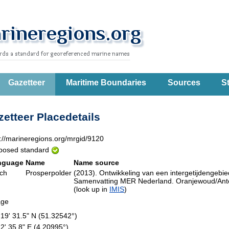
Gazetteer
Maritime Boundaries
Sources
St
etteer Placedetails
p://marineregions.org/mrgid/9120
posed standard
nguage
Name
Name source
ch
Prosperpolder
(2013). Ontwikkeling van een intergetijdengebi
Samenvatting MER Nederland. Oranjewoud/Antea G
(look up in
IMIS
)
lage
 19' 31.5" N (51.32542°)
12' 35.8" E (4.20995°)