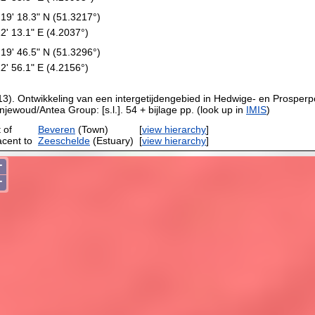
 19' 18.3" N (51.3217°)
12' 13.1" E (4.2037°)
 19' 46.5" N (51.3296°)
12' 56.1" E (4.2156°)
13). Ontwikkeling van een intergetijdengebied in Hedwige- en Prosper
jewoud/Antea Group: [s.l.]. 54 + bijlage pp. (look up in
IMIS
)
 of
Beveren
(Town)
[
view hierarchy
]
acent to
Zeeschelde
(Estuary)
[
view hierarchy
]
+
−