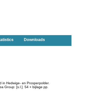
atistics
Downloads
ed in Hedwige- en Prosperpolder.
roup: [s.l.]. 54 + bijlage pp.