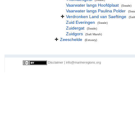
Vaarwater langs Hoofdplaat
(Swale)
Vaarwater langs Paulina Polder
(Swa
Verdronken Land van Saeftinge
(Sal
Zuid Everingen
(Swale)
Zuidergat
(Swale)
Zuidgors
(Salt Marsh)
Zeeschelde
(Estuary)
Disclaimer
|
info@marineregions.org