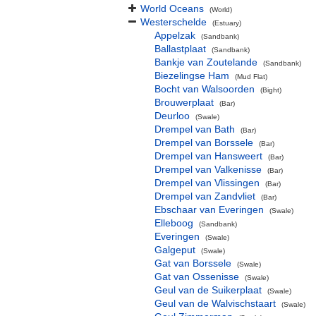
World Oceans
(World)
Westerschelde
(Estuary)
Appelzak
(Sandbank)
Ballastplaat
(Sandbank)
Bankje van Zoutelande
(Sandbank)
Biezelingse Ham
(Mud Flat)
Bocht van Walsoorden
(Bight)
Brouwerplaat
(Bar)
Deurloo
(Swale)
Drempel van Bath
(Bar)
Drempel van Borssele
(Bar)
Drempel van Hansweert
(Bar)
Drempel van Valkenisse
(Bar)
Drempel van Vlissingen
(Bar)
Drempel van Zandvliet
(Bar)
Ebschaar van Everingen
(Swale)
Elleboog
(Sandbank)
Everingen
(Swale)
Galgeput
(Swale)
Gat van Borssele
(Swale)
Gat van Ossenisse
(Swale)
Geul van de Suikerplaat
(Swale)
Geul van de Walvischstaart
(Swale)